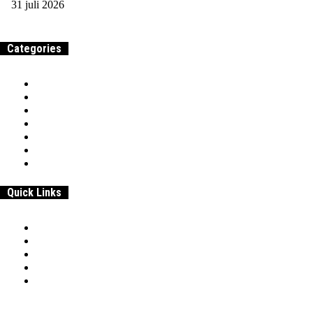
31 juli 2026
Categories
Home
Samenwerken & adverteren
Over
Werk
Entrepreneurship
Beroepen & Studies
Geld
Quick Links
Home
Samenwerken & adverteren
Disclaimer:
Over
Privacybeleid