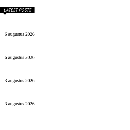
LATEST POSTS
Doorwerken na je pensioen: houd je nog wel iets over?
6 augustus 2026
Wat is een CDD-analist en wat verdien je hiermee?
6 augustus 2026
Jessie Maya: Beroep En Vermogen In 2026 Op Een Rij
3 augustus 2026
Journalistiek studeren in 2026: slim of zonde van je tijd?
3 augustus 2026
Werken als kinderverpleegkundige: een baan waar alles
samenkomt