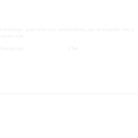
Carrieretijd - Jouw bron voor carrièreadvies, tips en inspiratie. Het is
carrière tijd!
Contact us:
info@carrieretijd.nl
| Tel:
0619116234
Onze partner – financetijd.nl – mandyb.nl