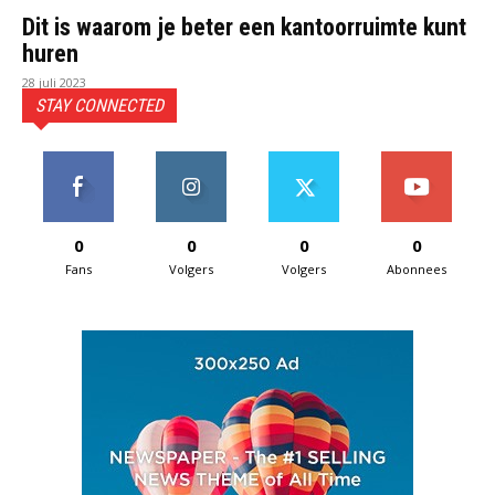
Dit is waarom je beter een kantoorruimte kunt
huren
28 juli 2023
STAY CONNECTED
0
0
0
0
Fans
Volgers
Volgers
Abonnees