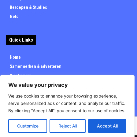
Beroepen & Studies
Geld
Quick Links
Home
Samenwerken & adverteren
Disclaimer:
We value your privacy
Over
Privacybeleid
We use cookies to enhance your browsing experience,
serve personalized ads or content, and analyze our traffic.
By clicking "Accept All", you consent to our use of cookies.
Customize
Reject All
Accept All
© Carrieretijd.nl - All rights reserved.