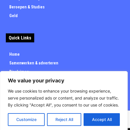
Beroepen & Studies
Geld
Quick Links
Home
Samenwerken & adverteren
Disclaimer:
We value your privacy
Over
Privacybeleid
We use cookies to enhance your browsing experience,
serve personalized ads or content, and analyze our traffic.
By clicking "Accept All", you consent to our use of cookies.
Customize
Reject All
Accept All
© Carrieretijd.nl - All rights reserved.