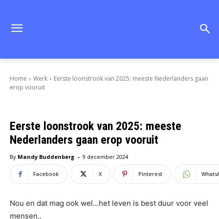
Home
Werk
Eerste loonstrook van 2025: meeste Nederlanders gaan
erop vooruit
Eerste loonstrook van 2025: meeste
Nederlanders gaan erop vooruit
-
By
Mandy Buddenberg
9 december 2024
Facebook
X
Pinterest
Whats
Nou en dat mag ook wel…het leven is best duur voor veel
mensen,.