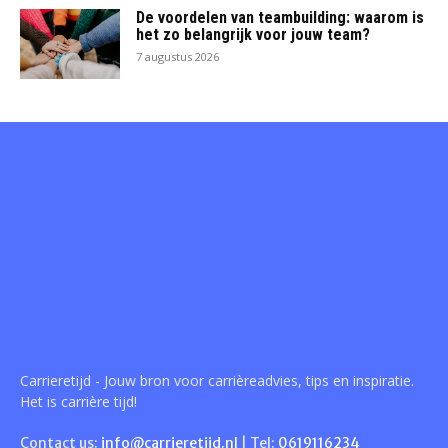
De voordelen van teambuilding: waarom is
het zo belangrijk voor jouw team?
7 augustus 2026
Carrieretijd - Jouw bron voor carrièreadvies, tips en inspiratie.
Het is carrière tijd!
Contact us:
info@carrieretijd.nl
| Tel:
0619116234