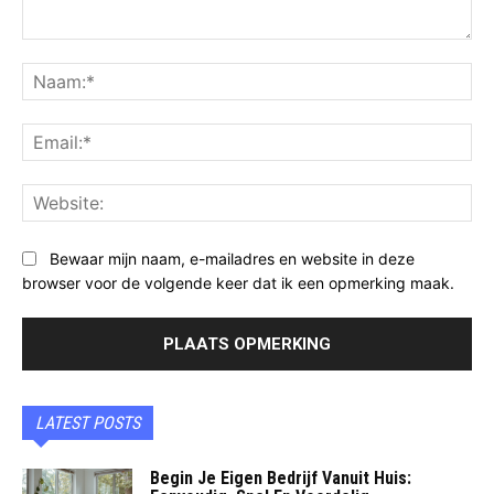
Opmerking:
Na
Ema
Web
Bewaar mijn naam, e-mailadres en website in deze
browser voor de volgende keer dat ik een opmerking maak.
LATEST POSTS
Begin Je Eigen Bedrijf Vanuit Huis: