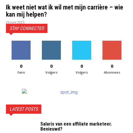
Ik weet niet wat ik wil met mijn carrière – wie
kan mij helpen?
26 juni 2025
STAY CONNECTED
0
0
0
0
Fans
Volgers
Volgers
Abonnees
LATEST POSTS
Salaris van een affiliate marketeer.
Benieuwd?