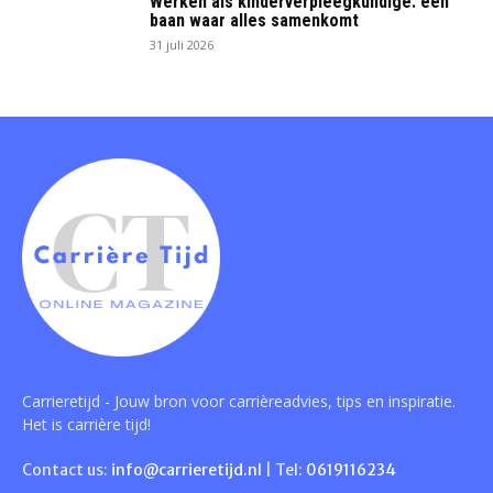
Werken als kinderverpleegkundige: een
baan waar alles samenkomt
31 juli 2026
Carrieretijd - Jouw bron voor carrièreadvies, tips en inspiratie.
Het is carrière tijd!
Contact us:
info@carrieretijd.nl
| Tel:
0619116234