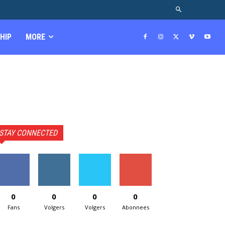
HIP
MORE
STAY CONNECTED
0
0
0
0
Fans
Volgers
Volgers
Abonnees