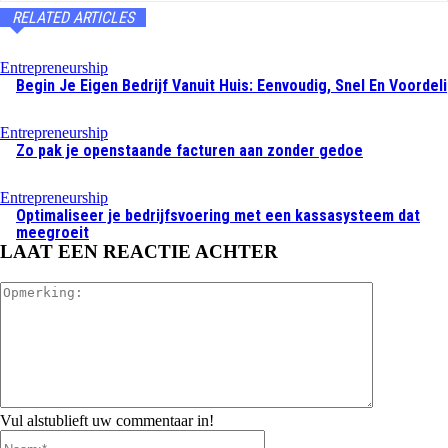
RELATED ARTICLES
Entrepreneurship
Begin Je Eigen Bedrijf Vanuit Huis: Eenvoudig, Snel En Voordel
Entrepreneurship
Zo pak je openstaande facturen aan zonder gedoe
Entrepreneurship
Optimaliseer je bedrijfsvoering met een kassasysteem dat
meegroeit
LAAT EEN REACTIE ACHTER
Opmerking:
Vul alstublieft uw commentaar in!
Naam:*