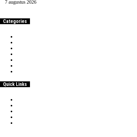
7 augustus 2026
Categories
Home
Samenwerken & adverteren
Over
Werk
Entrepreneurship
Beroepen & Studies
Geld
Quick Links
Home
Samenwerken & adverteren
Disclaimer:
Over
Privacybeleid