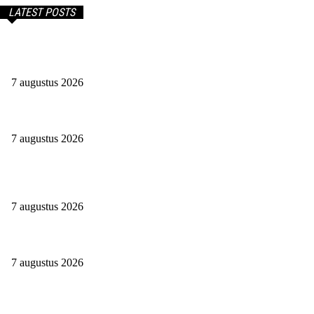
LATEST POSTS
Begin Je Eigen Bedrijf Vanuit Huis: Eenvoudig, Snel En
Voordelig
7 augustus 2026
Werken Tot Je 67ste. Mij Niet Gezien!
7 augustus 2026
Teamwork Makes The Dream Work: Waarom Een Goed Team
Het Verschil Maakt
7 augustus 2026
Hoe verdient een uitzendbureau zijn geld?
7 augustus 2026
Waarom zou je een aansprakelijkheidsverzekering afsluiten?