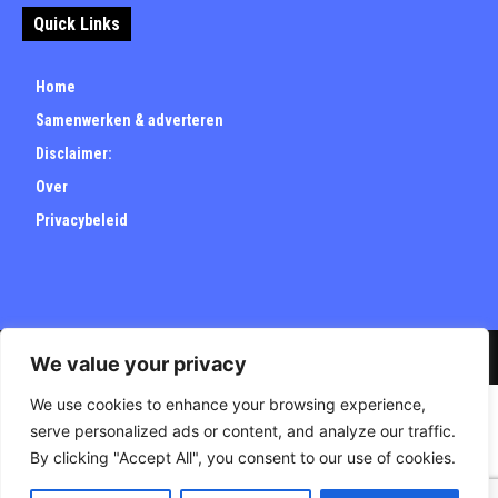
Quick Links
Home
Samenwerken & adverteren
Disclaimer:
Over
Privacybeleid
© Carrieretijd.nl - All rights reserved.
We value your privacy
We use cookies to enhance your browsing experience,
serve personalized ads or content, and analyze our traffic.
By clicking "Accept All", you consent to our use of cookies.