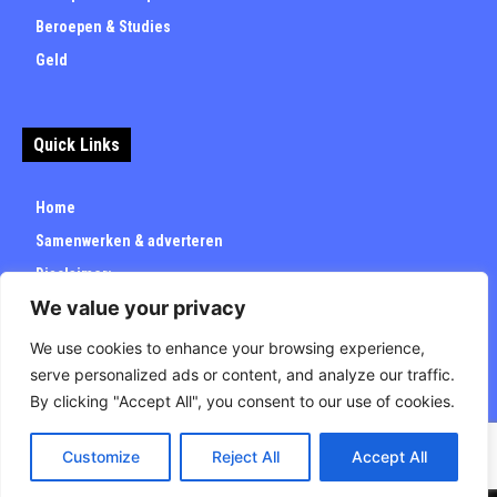
Beroepen & Studies
Geld
Quick Links
Home
Samenwerken & adverteren
Disclaimer:
We value your privacy
Over
Privacybeleid
We use cookies to enhance your browsing experience,
serve personalized ads or content, and analyze our traffic.
By clicking "Accept All", you consent to our use of cookies.
Customize
Reject All
Accept All
© Carrieretijd.nl - All rights reserved.