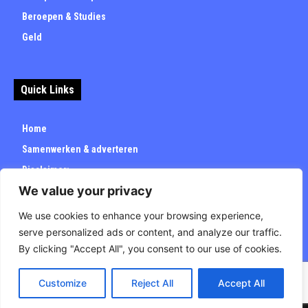
Beroepen & Studies
Geld
Quick Links
Home
Samenwerken & adverteren
Disclaimer:
We value your privacy
Over
Privacybeleid
We use cookies to enhance your browsing experience,
serve personalized ads or content, and analyze our traffic.
By clicking "Accept All", you consent to our use of cookies.
Customize
Reject All
Accept All
© Carrieretijd.nl - All rights reserved.