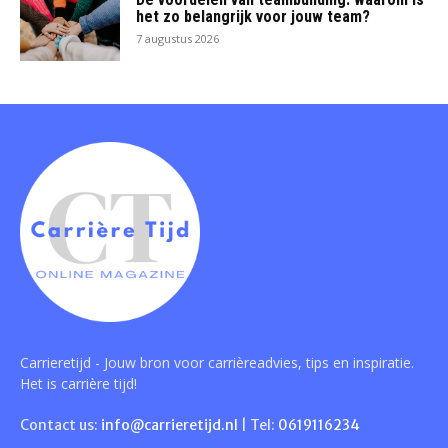
het zo belangrijk voor jouw team?
7 augustus 2026
Carrieretijd - Jouw bron voor carrièreadvies, tips en inspiratie.
Het is carrière tijd!
Contact us:
info@carrieretijd.nl
| Tel:
0619116234