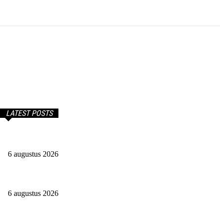
Onze partner – financetijd.nl – mandyb.nl
LATEST POSTS
Salaris van een affiliate marketeer. Benieuwd?
6 augustus 2026
Doorwerken na je pensioen: houd je nog wel iets over?
6 augustus 2026
Wat is een CDD-analist en wat verdien je hiermee?