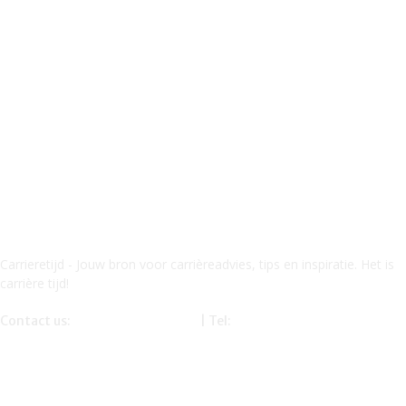
Carrieretijd - Jouw bron voor carrièreadvies, tips en inspiratie. Het is
carrière tijd!
Contact us:
info@carrieretijd.nl
| Tel:
0619116234