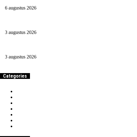
6 augustus 2026
Jessie Maya: Beroep En Vermogen In 2026 Op Een Rij
3 augustus 2026
Journalistiek studeren in 2026: slim of zonde van je tijd?
3 augustus 2026
Categories
Home
Samenwerken & adverteren
Over
Werk
Entrepreneurship
Beroepen & Studies
Geld