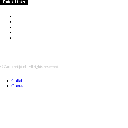
Quick Links
Home
Samenwerken & adverteren
Disclaimer:
Over
Privacybeleid
© Carrieretijd.nl - All rights reserved.
Collab
Contact