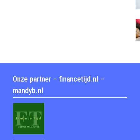
Onze partner – financetijd.nl –
mandyb.nl