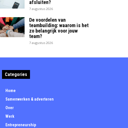
afsluiten?
7 augustus 2026
De voordelen van
teambuilding: waarom is het
zo belangrijk voor jouw
team?
7 augustus 2026
Categories
Home
Samenwerken & adverteren
Over
Werk
Entrepreneurship