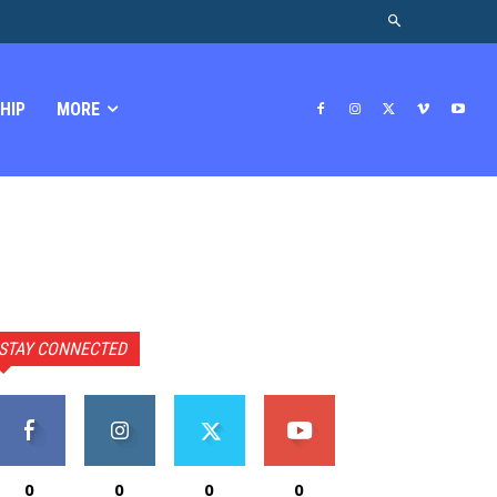
HIP
MORE
STAY CONNECTED
0
0
0
0