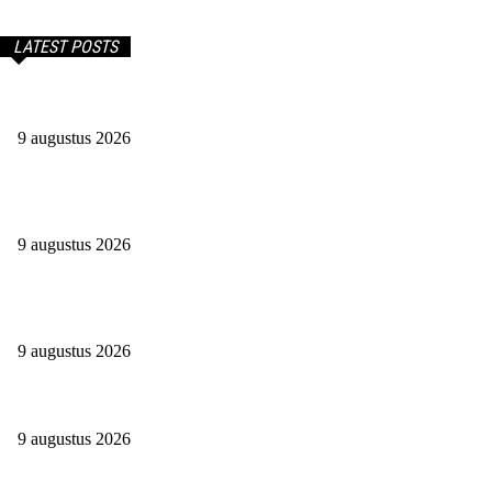
LATEST POSTS
Conducteur Worden. Hoe Dan? Lees Het Hier.
9 augustus 2026
Deze 4 Zakelijke Abonnementen Mag Je Als Ondernemer Niet
Missen (2026)
9 augustus 2026
Het Vermogen Van Martijn Krabbé: Hoe Rijk Is Hij Eigenlijk?
(Update 2026)
9 augustus 2026
Wie Is Er Miljardair In Nederland? (Update 2026)
9 augustus 2026
Begin Je Eigen Bedrijf Vanuit Huis: Eenvoudig, Snel En