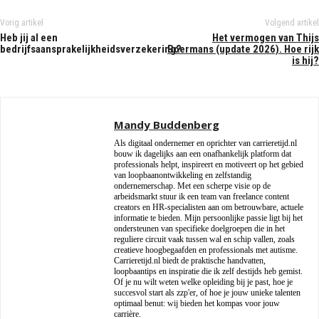
Vorig artikel
Volgend artikel
Heb jij al een
Het vermogen van Thijs
bedrijfsaansprakelijkheidsverzekering?
Boermans (update 2026). Hoe rijk
is hij?
Mandy Buddenberg
Als digitaal ondernemer en oprichter van carrieretijd.nl
bouw ik dagelijks aan een onafhankelijk platform dat
professionals helpt, inspireert en motiveert op het gebied
van loopbaanontwikkeling en zelfstandig
ondernemerschap. Met een scherpe visie op de
arbeidsmarkt stuur ik een team van freelance content
creators en HR-specialisten aan om betrouwbare, actuele
informatie te bieden. Mijn persoonlijke passie ligt bij het
ondersteunen van specifieke doelgroepen die in het
reguliere circuit vaak tussen wal en schip vallen, zoals
creatieve hoogbegaafden en professionals met autisme.
Carrieretijd.nl biedt de praktische handvatten,
loopbaantips en inspiratie die ik zelf destijds heb gemist.
Of je nu wilt weten welke opleiding bij je past, hoe je
succesvol start als zzp'er, of hoe je jouw unieke talenten
optimaal benut: wij bieden het kompas voor jouw
carrière.