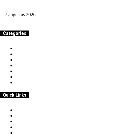
Voordelig
7 augustus 2026
Categories
Home
Samenwerken & adverteren
Over
Werk
Entrepreneurship
Beroepen & Studies
Geld
Quick Links
Home
Samenwerken & adverteren
Disclaimer:
Over
Privacybeleid