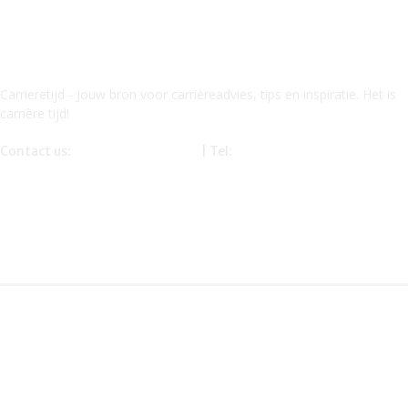
Carrieretijd - Jouw bron voor carrièreadvies, tips en inspiratie. Het is
carrière tijd!
Contact us:
info@carrieretijd.nl
| Tel:
0619116234
Onze partner – financetijd.nl – mandyb.nl