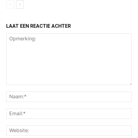
LAAT EEN REACTIE ACHTER
Opmerking:
Na
Ema
Web