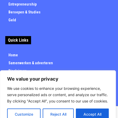
Entrepreneurship
Beroepen & Studies
Geld
Quick Links
Home
Samenwerken & adverteren
Disclaimer:
We value your privacy
Over
Privacybeleid
We use cookies to enhance your browsing experience,
serve personalized ads or content, and analyze our traffic.
By clicking "Accept All", you consent to our use of cookies.
Customize
Reject All
Accept All