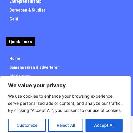
Entrepreneurship
Beroepen & Studies
Geld
Quick Links
Home
Samenwerken & adverteren
Disclaimer:
We value your privacy
Over
Privacybeleid
We use cookies to enhance your browsing experience,
serve personalized ads or content, and analyze our traffic.
By clicking "Accept All", you consent to our use of cookies.
Customize
Reject All
Accept All
© Carrieretijd.nl - All rights reserved.