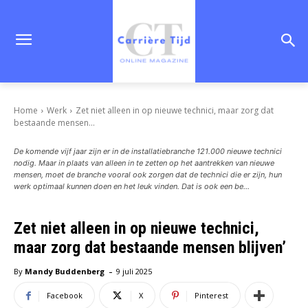
Home
Werk
Zet niet alleen in op nieuwe technici, maar zorg dat
bestaande mensen...
De komende vijf jaar zijn er in de installatiebranche 121.000 nieuwe technici
nodig. Maar in plaats van alleen in te zetten op het aantrekken van nieuwe
mensen, moet de branche vooral ook zorgen dat de technici die er zijn, hun
werk optimaal kunnen doen en het leuk vinden. Dat is ook een be...
Zet niet alleen in op nieuwe technici,
maar zorg dat bestaande mensen blijven’
-
By
Mandy Buddenberg
9 juli 2025
Facebook
X
Pinterest