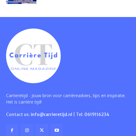
Carrieretijd - Jouw bron voor carrièreadvies, tips en inspiratie.
Het is carrière tijd!
Contact us:
info@carrieretijd.nl
| Tel:
0619116234