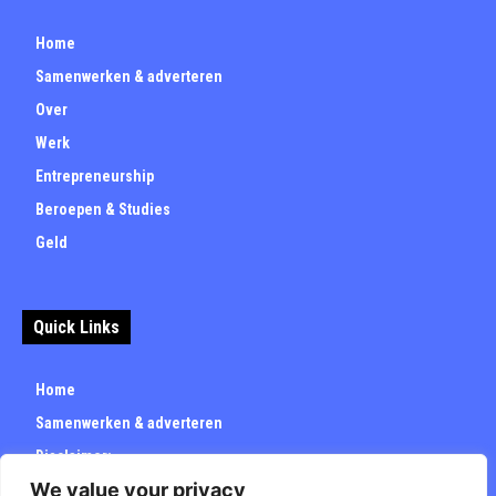
Home
Samenwerken & adverteren
Over
Werk
Entrepreneurship
Beroepen & Studies
Geld
Quick Links
Home
Samenwerken & adverteren
Disclaimer:
We value your privacy
Over