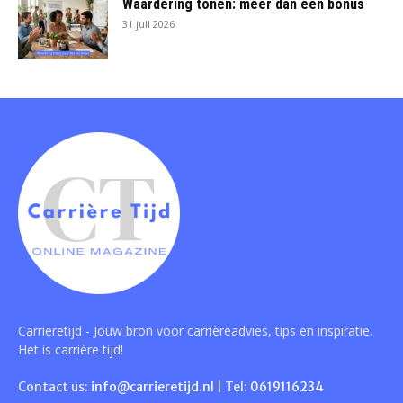
Waardering tonen: meer dan een bonus
31 juli 2026
Carrieretijd - Jouw bron voor carrièreadvies, tips en inspiratie.
Het is carrière tijd!
Contact us:
info@carrieretijd.nl
| Tel:
0619116234