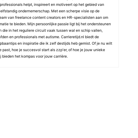
professionals helpt, inspireert en motiveert op het gebied van
elfstandig ondernemerschap. Met een scherpe visie op de
team van freelance content creators en HR-specialisten aan om
atie te bieden. Mijn persoonlijke passie ligt bij het ondersteunen
die in het reguliere circuit vaak tussen wal en schip vallen,
den en professionals met autisme. Carrieretijd.nl biedt de
aantips en inspiratie die ik zelf destijds heb gemist. Of je nu wilt
e past, hoe je succesvol start als zzp'er, of hoe je jouw unieke
ij bieden het kompas voor jouw carrière.