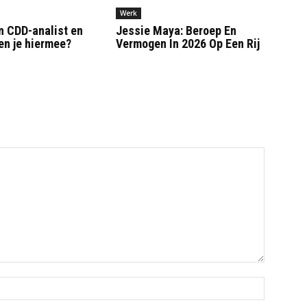
Werk
n CDD-analist en
Jessie Maya: Beroep En
en je hiermee?
Vermogen In 2026 Op Een Rij
Naam:*