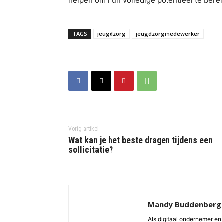
helpen om hun volledige potentieel te bere
TAGS
jeugdzorg
jeugdzorgmedewerker
Vorig artikel
Wat kan je het beste dragen tijdens een
sollicitatie?
Mandy Buddenberg
Als digitaal ondernemer en 