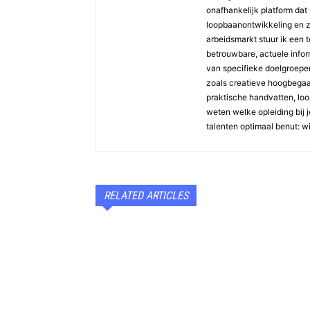
onafhankelijk platform dat 
loopbaanontwikkeling en z
arbeidsmarkt stuur ik een 
betrouwbare, actuele inform
van specifieke doelgroepen 
zoals creatieve hoogbegaaf
praktische handvatten, loopb
weten welke opleiding bij j
talenten optimaal benut: w
RELATED ARTICLES