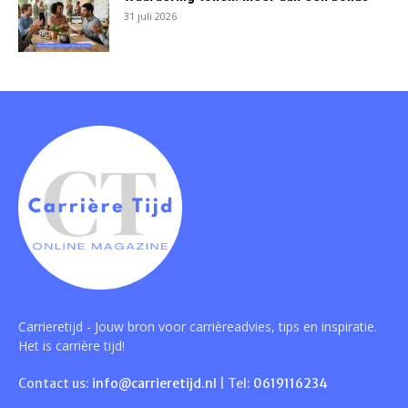
31 juli 2026
Carrieretijd - Jouw bron voor carrièreadvies, tips en inspiratie.
Het is carrière tijd!
Contact us:
info@carrieretijd.nl
| Tel:
0619116234