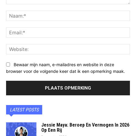
Opmerking:
Na
Ema
Web
Bewaar mijn naam, e-mailadres en website in deze
browser voor de volgende keer dat ik een opmerking maak.
LATEST POSTS
Jessie Maya: Beroep En Vermogen In 2026
Op Een Rij