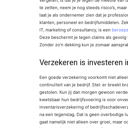
vergeten, is dat je je tegen de meeste van 
te zetten, neem je nog steeds risico’s, ma
laat je als ondernemer zien dat je professi
klanten, personeel en bedrijfsmiddelen. Zek
IT, marketing of consultancy, is een
beroeps
Deze beschermt je tegen claims als gevolg v
Zonder zo’n dekking kun je zomaar aansprake
Verzekeren is investeren i
Een goede verzekering voorkomt niet alle
continuïteit van je bedrijf. Stel: er breekt b
gestolen. Kun jij dan morgen gewoon verd
kwetsbaar hun bedrijfsvoering is voor onv
inventarisverzekering of bedrijfsschadeverzeke
na een tegenslag. Dat is geen overbodige 
gaat namelijk niet alleen over groei, maar 