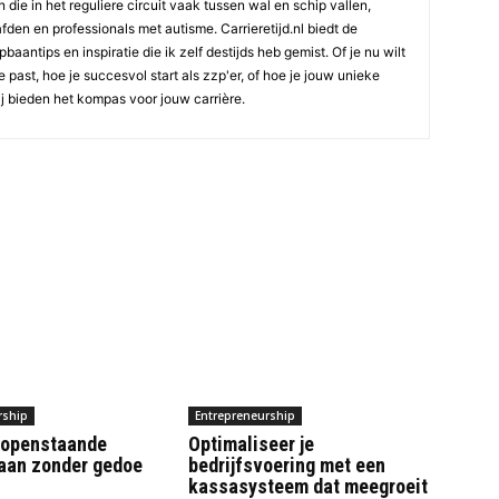
die in het reguliere circuit vaak tussen wal en schip vallen,
den en professionals met autisme. Carrieretijd.nl biedt de
aantips en inspiratie die ik zelf destijds heb gemist. Of je nu wilt
e past, hoe je succesvol start als zzp'er, of hoe je jouw unieke
ij bieden het kompas voor jouw carrière.
rship
Entrepreneurship
e openstaande
Optimaliseer je
 aan zonder gedoe
bedrijfsvoering met een
kassasysteem dat meegroeit