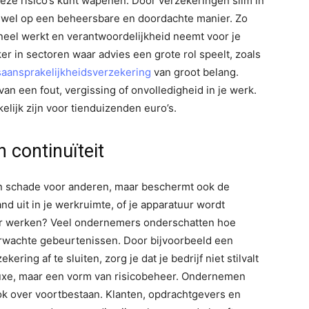
deze risico’s kunt wapenen. Door verzekeringen slim in
ar wel op een beheersbare en doordachte manier. Zo
oneel werkt en verantwoordelijkheid neemt voor je
er in sectoren waar advies een grote rol speelt, zoals
aansprakelijkheidsverzekering
van groot belang.
an een fout, vergissing of onvolledigheid in je werk.
lijk zijn voor tienduizenden euro’s.
n continuïteit
en schade voor anderen, maar beschermt ook de
rand uit in je werkruimte, of je apparatuur wordt
er werken? Veel ondernemers onderschatten hoe
erwachte gebeurtenissen. Door bijvoorbeeld een
ring af te sluiten, zorg je dat je bedrijf niet stilvalt
luxe, maar een vorm van risicobeheer. Ondernemen
ook over voortbestaan. Klanten, opdrachtgevers en