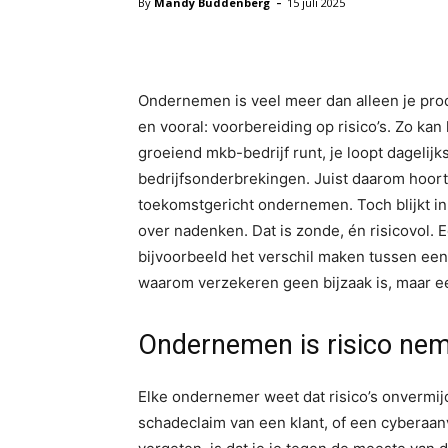
-
By
Mandy Buddenberg
15 juli 2025
Facebook
X
Pinterest
Ondernemen is veel meer dan alleen je produ
en vooral: voorbereiding op risico’s. Zo kan
groeiend mkb-bedrijf runt, je loopt dagelijk
bedrijfsonderbrekingen. Juist daarom hoort
toekomstgericht ondernemen. Toch blijkt in d
over nadenken. Dat is zonde, én risicovol.
bijvoorbeeld het verschil maken tussen een 
waarom verzekeren geen bijzaak is, maar ee
Ondernemen is risico ne
Elke ondernemer weet dat risico’s onvermijd
schadeclaim van een klant, of een cyberaanva