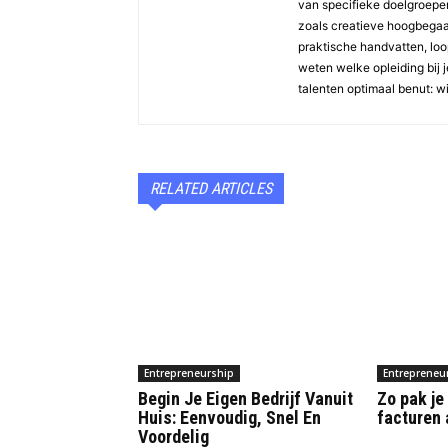
van specifieke doelgroepen 
zoals creatieve hoogbegaaf
praktische handvatten, loopb
weten welke opleiding bij j
talenten optimaal benut: w
RELATED ARTICLES
Entrepreneurship
Entrepreneu
Begin Je Eigen Bedrijf Vanuit
Zo pak j
Huis: Eenvoudig, Snel En
facturen
Voordelig