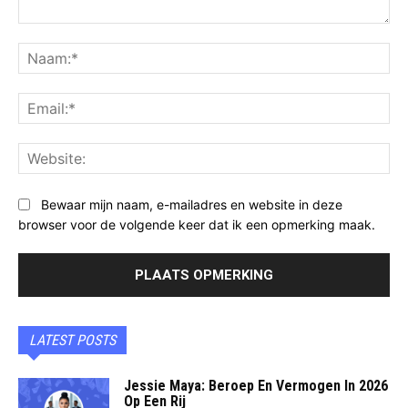
Opmerking:
Na
Ema
Web
Bewaar mijn naam, e-mailadres en website in deze
browser voor de volgende keer dat ik een opmerking maak.
LATEST POSTS
Jessie Maya: Beroep En Vermogen In 2026
Op Een Rij