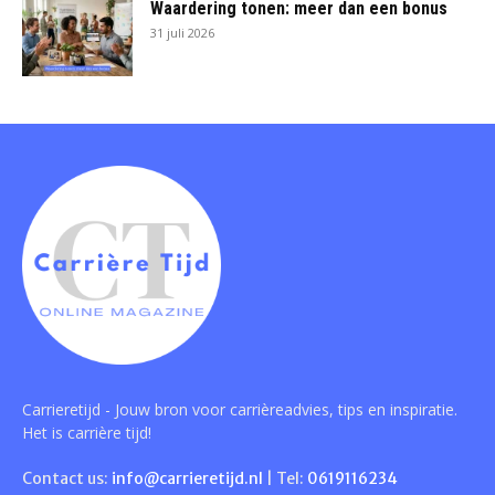
Waardering tonen: meer dan een bonus
31 juli 2026
Carrieretijd - Jouw bron voor carrièreadvies, tips en inspiratie.
Het is carrière tijd!
Contact us:
info@carrieretijd.nl
| Tel:
0619116234