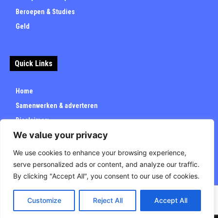
Beroepen & Studies
Geld
Quick Links
Home
Samenwerken & adverteren
Disclaimer:
We value your privacy
Over
Privacybeleid
We use cookies to enhance your browsing experience,
serve personalized ads or content, and analyze our traffic.
By clicking "Accept All", you consent to our use of cookies.
Customize
Reject All
Accept All
© Carrieretijd.nl - All rights reserved.