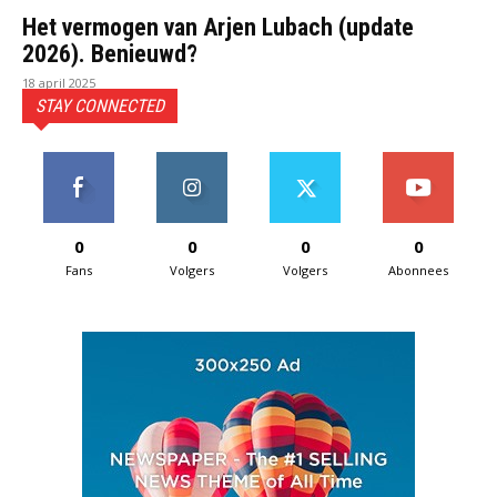
Het vermogen van Arjen Lubach (update
2026). Benieuwd?
18 april 2025
STAY CONNECTED
0
0
0
0
Fans
Volgers
Volgers
Abonnees