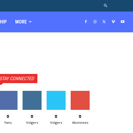
HIP
MORE
STAY CONNECTED
0
0
0
0
Fans
Volgers
Volgers
Abonnees