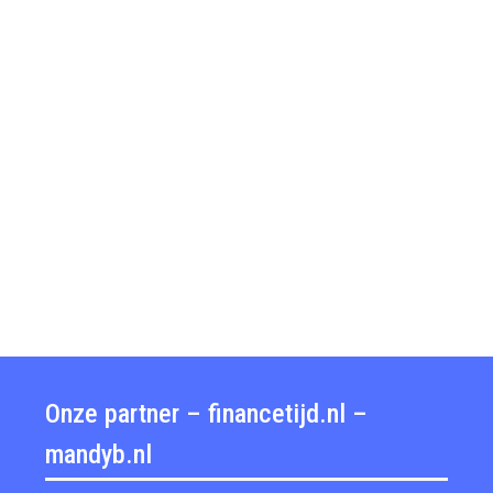
Onze partner – financetijd.nl –
mandyb.nl