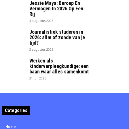
Jessie Maya: Beroep En
Vermogen In 2026 Op Een
Rij
3 augustus 2026
Journalistiek studeren in
2026: slim of zonde van je
tijd?
3 augustus 2026
Werken als
kinderverpleegkundige: een
baan waar alles samenkomt
31 juli 2026
Categories
Home