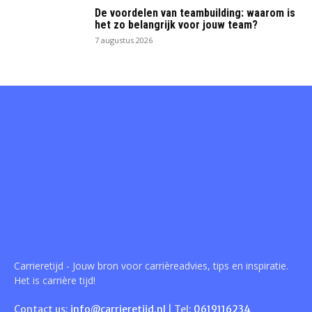
De voordelen van teambuilding: waarom is
het zo belangrijk voor jouw team?
7 augustus 2026
Carrieretijd - Jouw bron voor carrièreadvies, tips en inspiratie.
Het is carrière tijd!
Contact us:
info@carrieretijd.nl
| Tel:
0619116234