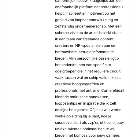
carrieretijd.nl bouw ik dagelijks aan een
onafhankelijk platform dat professionals
helpt, inspireert en motiveert op het
gebied van loopbaanontwikkeling en
zelfstandig ondernemerschap. Met een
scherpe visie op de arbeidsmarkt stuur
ik een team van freelance content
creators en HR-specialisten aan om
betrouwbare, actuele informatie te
bieden. Mijn persoonlijke passie ligt bij
het ondersteunen van specifieke
doelgroepen die in het reguliere circuit
vaak tussen wal en schip vallen, zoals
creatieve hoogbegaafden en
professionals met autisme. Carrieretijd.nl
biedt de praktische handvatten,
loopbaantips en inspiratie die ik zelf
destijds heb gemist. Of je nu wilt weten
welke opleiding bij je past, hoe je
succesvol start als zzp'er, of hoe je jouw
unieke talenten optimaal benut: wij
bieden het kompas voor jouw carrière.