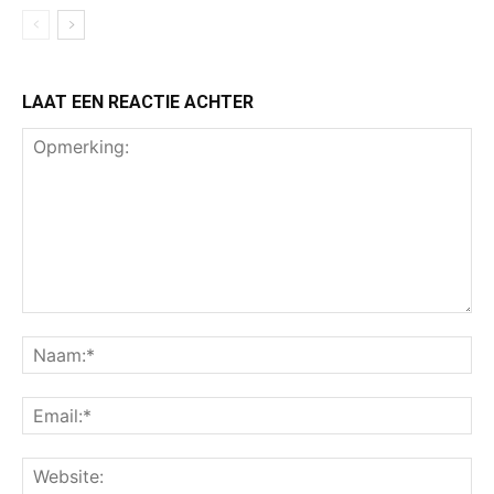
LAAT EEN REACTIE ACHTER
Opmerking:
Na
Ema
Web