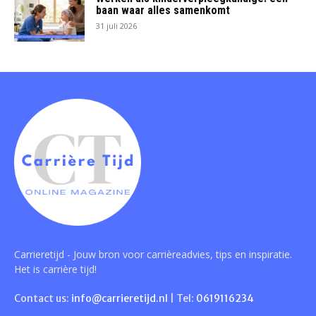
baan waar alles samenkomt
31 juli 2026
Carrieretijd - Jouw bron voor carrièreadvies, tips en inspiratie.
Het is carrière tijd!
Contact us:
info@carrieretijd.nl
| Tel:
0619116234