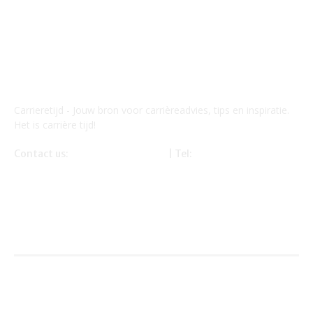
Carrieretijd - Jouw bron voor carrièreadvies, tips en inspiratie.
Het is carrière tijd!
Contact us:
info@carrieretijd.nl
| Tel:
0619116234
Onze partner – financetijd.nl – mandyb.nl