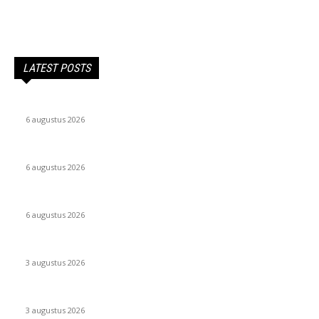
LATEST POSTS
Salaris van een affiliate marketeer. Benieuwd?
6 augustus 2026
Doorwerken na je pensioen: houd je nog wel iets over?
6 augustus 2026
Wat is een CDD-analist en wat verdien je hiermee?
6 augustus 2026
Jessie Maya: Beroep En Vermogen In 2026 Op Een Rij
3 augustus 2026
Journalistiek studeren in 2026: slim of zonde van je tijd?
3 augustus 2026