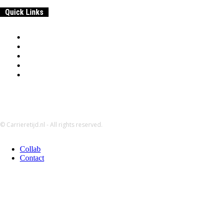
Quick Links
Home
Samenwerken & adverteren
Disclaimer:
Over
Privacybeleid
© Carrieretijd.nl - All rights reserved.
Collab
Contact