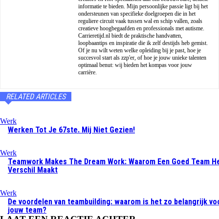
informatie te bieden. Mijn persoonlijke passie ligt bij het
ondersteunen van specifieke doelgroepen die in het
reguliere circuit vaak tussen wal en schip vallen, zoals
creatieve hoogbegaafden en professionals met autisme.
Carrieretijd.nl biedt de praktische handvatten,
loopbaantips en inspiratie die ik zelf destijds heb gemist.
Of je nu wilt weten welke opleiding bij je past, hoe je
succesvol start als zzp'er, of hoe je jouw unieke talenten
optimaal benut: wij bieden het kompas voor jouw
carrière.
RELATED ARTICLES
Werk
Werken Tot Je 67ste. Mij Niet Gezien!
Werk
Teamwork Makes The Dream Work: Waarom Een Goed Team H
Verschil Maakt
Werk
De voordelen van teambuilding: waarom is het zo belangrijk vo
jouw team?