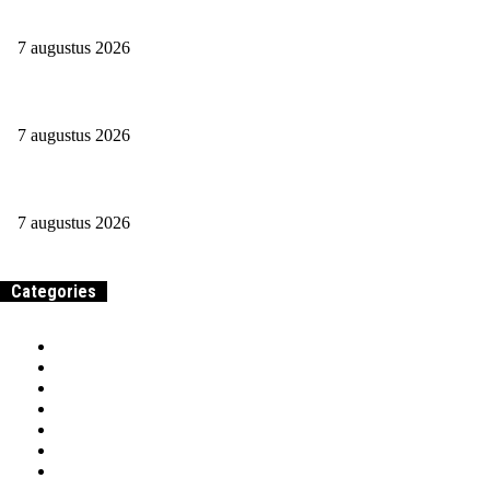
Het Verschil Maakt
7 augustus 2026
Hoe verdient een uitzendbureau zijn geld?
7 augustus 2026
Waarom zou je een aansprakelijkheidsverzekering afsluiten?
7 augustus 2026
Categories
Home
Samenwerken & adverteren
Over
Werk
Entrepreneurship
Beroepen & Studies
Geld