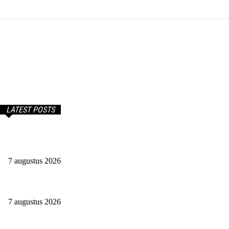
Onze partner – financetijd.nl – mandyb.nl
LATEST POSTS
Begin Je Eigen Bedrijf Vanuit Huis: Eenvoudig, Snel En
Voordelig
7 augustus 2026
Werken Tot Je 67ste. Mij Niet Gezien!
7 augustus 2026
Teamwork Makes The Dream Work: Waarom Een Goed Team