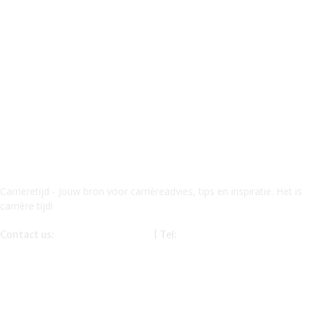
Carrieretijd - Jouw bron voor carrièreadvies, tips en inspiratie. Het is
carrière tijd!
Contact us:
info@carrieretijd.nl
| Tel:
0619116234