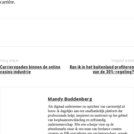
carrière.
Vorig artikel
Volgend artikel
Carrierepaden binnen de online
Kan ik in het buitenland profiteren
casino industrie
van de 30%-regeling?
Mandy Buddenberg
Als digitaal ondernemer en oprichter van carrieretijd.nl
bouw ik dagelijks aan een onafhankelijk platform dat
professionals helpt, inspireert en motiveert op het gebied
van loopbaanontwikkeling en zelfstandig
ondernemerschap. Met een scherpe visie op de
arbeidsmarkt stuur ik een team van freelance content
creators en HR-specialisten aan om betrouwbare, actuele