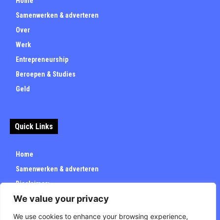
Home
Samenwerken & adverteren
Over
Werk
Entrepreneurship
Beroepen & Studies
Geld
Quick Links
Home
Samenwerken & adverteren
Disclaimer:
We value your privacy
Over
Privacybeleid
We use cookies to enhance your browsing experience,