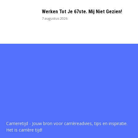
Werken Tot Je 67ste. Mij Niet Gezien!
7 augustus 2026
Carrieretijd - Jouw bron voor carrièreadvies, tips en inspiratie.
Het is carrière tijd!