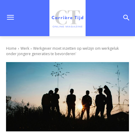
Home
Werk
Werkgever moet inzetten op welzijn om werkgeluk
onder jongere generaties te bevorderen'