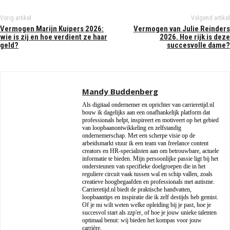
Vorig artikel
Volgend artikel
Vermogen Marijn Kuipers 2026:
Vermogen van Julie Reinders
wie is zij en hoe verdient ze haar
2026. Hoe rijk is deze
geld?
succesvolle dame?
Mandy Buddenberg
Als digitaal ondernemer en oprichter van carrieretijd.nl
bouw ik dagelijks aan een onafhankelijk platform dat
professionals helpt, inspireert en motiveert op het gebied
van loopbaanontwikkeling en zelfstandig
ondernemerschap. Met een scherpe visie op de
arbeidsmarkt stuur ik een team van freelance content
creators en HR-specialisten aan om betrouwbare, actuele
informatie te bieden. Mijn persoonlijke passie ligt bij het
ondersteunen van specifieke doelgroepen die in het
reguliere circuit vaak tussen wal en schip vallen, zoals
creatieve hoogbegaafden en professionals met autisme.
Carrieretijd.nl biedt de praktische handvatten,
loopbaantips en inspiratie die ik zelf destijds heb gemist.
Of je nu wilt weten welke opleiding bij je past, hoe je
succesvol start als zzp'er, of hoe je jouw unieke talenten
optimaal benut: wij bieden het kompas voor jouw
carrière.