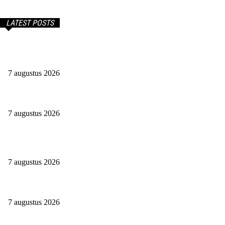
LATEST POSTS
Begin Je Eigen Bedrijf Vanuit Huis: Eenvoudig, Snel En
Voordelig
7 augustus 2026
Werken Tot Je 67ste. Mij Niet Gezien!
7 augustus 2026
Teamwork Makes The Dream Work: Waarom Een Goed Team
Het Verschil Maakt
7 augustus 2026
Hoe verdient een uitzendbureau zijn geld?
7 augustus 2026