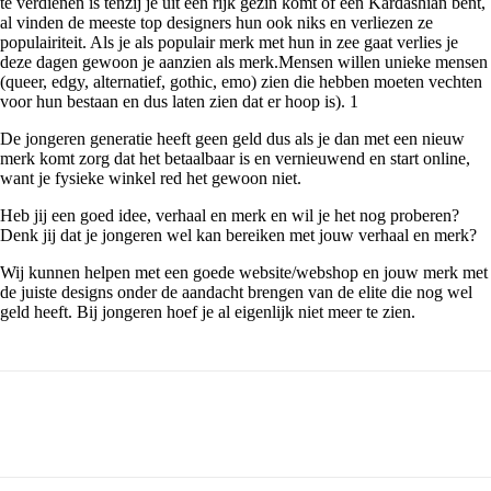
te verdienen is tenzij je uit een rijk gezin komt of een Kardashian bent,
al vinden de meeste top designers hun ook niks en verliezen ze
populairiteit. Als je als populair merk met hun in zee gaat verlies je
deze dagen gewoon je aanzien als merk.Mensen willen unieke mensen
(queer, edgy, alternatief, gothic, emo) zien die hebben moeten vechten
voor hun bestaan en dus laten zien dat er hoop is). 1
De jongeren generatie heeft geen geld dus als je dan met een nieuw
merk komt zorg dat het betaalbaar is en vernieuwend en start online,
want je fysieke winkel red het gewoon niet.
Heb jij een goed idee, verhaal en merk en wil je het nog proberen?
Denk jij dat je jongeren wel kan bereiken met jouw verhaal en merk?
Wij kunnen helpen met een goede website/webshop en jouw merk met
de juiste designs onder de aandacht brengen van de elite die nog wel
geld heeft. Bij jongeren hoef je al eigenlijk niet meer te zien.