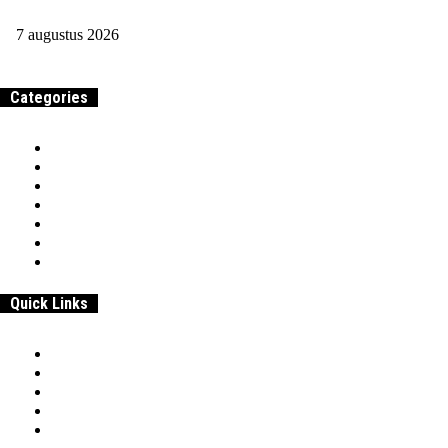
Waarom zou je een aansprakelijkheidsverzekering afsluiten?
7 augustus 2026
Categories
Home
Samenwerken & adverteren
Over
Werk
Entrepreneurship
Beroepen & Studies
Geld
Quick Links
Home
Samenwerken & adverteren
Disclaimer:
Over
Privacybeleid