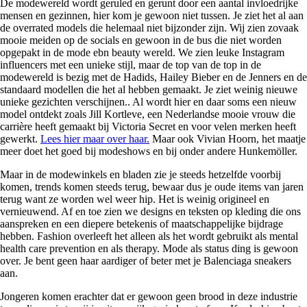
De modewereld wordt geruled en gerunt door een aantal invloedrijke
mensen en gezinnen, hier kom je gewoon niet tussen. Je ziet het al aan
de overrated models die helemaal niet bijzonder zijn. Wij zien zovaak
mooie meiden op de socials en gewoon in de bus die niet worden
opgepakt in de mode ebn beauty wereld. We zien leuke Instagram
influencers met een unieke stijl, maar de top van de top in de
modewereld is bezig met de Hadids, Hailey Bieber en de Jenners en de
standaard modellen die het al hebben gemaakt. Je ziet weinig nieuwe
unieke gezichten verschijnen.. Al wordt hier en daar soms een nieuw
model ontdekt zoals Jill Kortleve, een Nederlandse mooie vrouw die
carrière heeft gemaakt bij Victoria Secret en voor velen merken heeft
gewerkt.
Lees hier maar over haar.
Maar ook Vivian Hoorn, het maatje
meer doet het goed bij modeshows en bij onder andere Hunkemöller.
Maar in de modewinkels en bladen zie je steeds hetzelfde voorbij
komen, trends komen steeds terug, bewaar dus je oude items van jaren
terug want ze worden wel weer hip. Het is weinig origineel en
vernieuwend. Af en toe zien we designs en teksten op kleding die ons
aanspreken en een diepere betekenis of maatschappelijke bijdrage
hebben. Fashion overleeft het alleen als het wordt gebruikt als mental
health care prevention en als therapy. Mode als status ding is gewoon
over. Je bent geen haar aardiger of beter met je Balenciaga sneakers
aan.
Jongeren komen erachter dat er gewoon geen brood in deze industrie