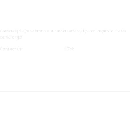
Carrieretijd - Jouw bron voor carrièreadvies, tips en inspiratie. Het is
carrière tijd!
Contact us:
info@carrieretijd.nl
| Tel:
0619116234
Onze partner – financetijd.nl – mandyb.nl