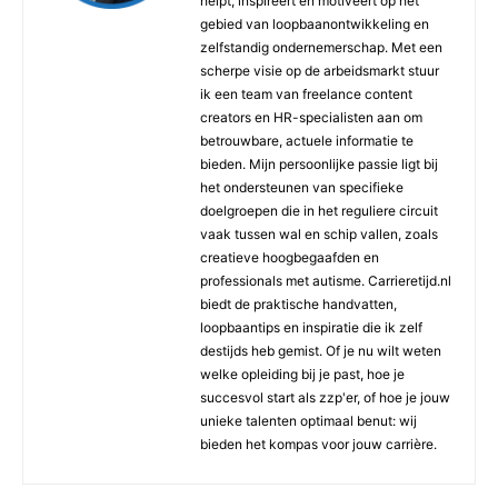
helpt, inspireert en motiveert op het
gebied van loopbaanontwikkeling en
zelfstandig ondernemerschap. Met een
scherpe visie op de arbeidsmarkt stuur
ik een team van freelance content
creators en HR-specialisten aan om
betrouwbare, actuele informatie te
bieden. Mijn persoonlijke passie ligt bij
het ondersteunen van specifieke
doelgroepen die in het reguliere circuit
vaak tussen wal en schip vallen, zoals
creatieve hoogbegaafden en
professionals met autisme. Carrieretijd.nl
biedt de praktische handvatten,
loopbaantips en inspiratie die ik zelf
destijds heb gemist. Of je nu wilt weten
welke opleiding bij je past, hoe je
succesvol start als zzp'er, of hoe je jouw
unieke talenten optimaal benut: wij
bieden het kompas voor jouw carrière.