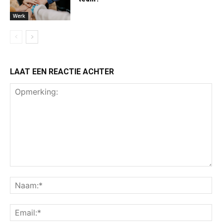
Werk
LAAT EEN REACTIE ACHTER
Opmerking:
Na
Ema