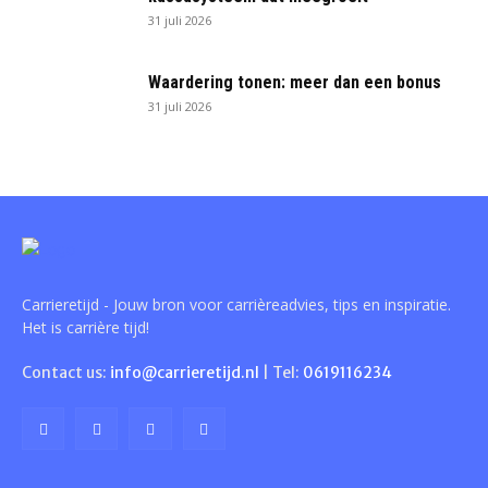
31 juli 2026
Waardering tonen: meer dan een bonus
31 juli 2026
Carrieretijd - Jouw bron voor carrièreadvies, tips en inspiratie.
Het is carrière tijd!
Contact us:
info@carrieretijd.nl
| Tel:
0619116234