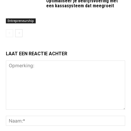
Optimaliseer je bedrijfsvoering met
een kassasysteem dat meegroeit
Entrepreneurship
LAAT EEN REACTIE ACHTER
Opmerking:
Na