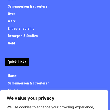
Samenwerken & adverteren
Over
Werk
Entrepreneurship
Beroepen & Studies
Geld
Quick Links
Home
Samenwerken & adverteren
Disclaimer:
We value your privacy
Over
Privacybeleid
We use cookies to enhance your browsing experience,