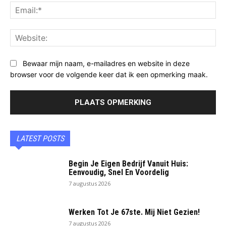
Ema
Web
Bewaar mijn naam, e-mailadres en website in deze
browser voor de volgende keer dat ik een opmerking maak.
LATEST POSTS
Begin Je Eigen Bedrijf Vanuit Huis:
Eenvoudig, Snel En Voordelig
7 augustus 2026
Werken Tot Je 67ste. Mij Niet Gezien!
7 augustus 2026