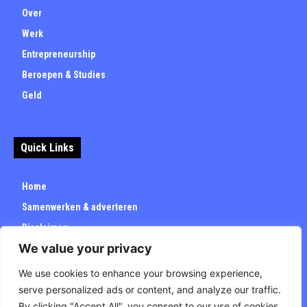
Over
Werk
Entrepreneurship
Beroepen & Studies
Geld
Quick Links
Home
Samenwerken & adverteren
Disclaimer:
We value your privacy
Over
Privacybeleid
We use cookies to enhance your browsing experience,
serve personalized ads or content, and analyze our traffic.
By clicking "Accept All", you consent to our use of cookies.