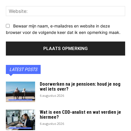
Web
Bewaar mijn naam, e-mailadres en website in deze
browser voor de volgende keer dat ik een opmerking maak.
LATEST POSTS
Doorwerken na je pensioen: houd je nog
wel iets over?
6 augustus 2026
Wat is een CDD-analist en wat verdien je
hiermee?
6 augustus 2026