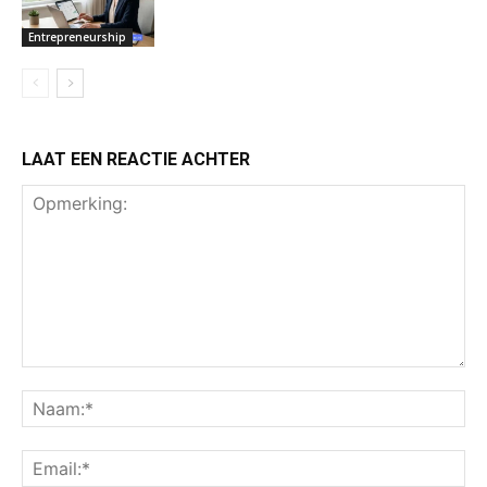
Entrepreneurship
LAAT EEN REACTIE ACHTER
Opmerking:
Na
Ema