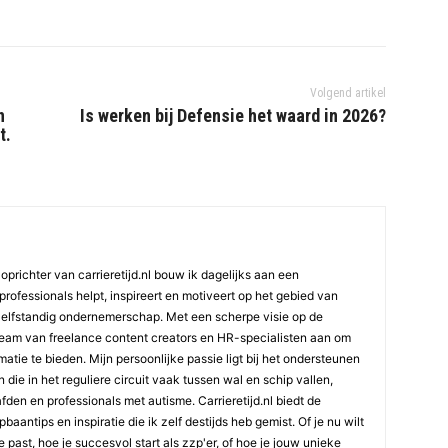
Volgend artikel
n
Is werken bij Defensie het waard in 2026?
t.
oprichter van carrieretijd.nl bouw ik dagelijks aan een
professionals helpt, inspireert en motiveert op het gebied van
elfstandig ondernemerschap. Met een scherpe visie op de
team van freelance content creators en HR-specialisten aan om
atie te bieden. Mijn persoonlijke passie ligt bij het ondersteunen
die in het reguliere circuit vaak tussen wal en schip vallen,
den en professionals met autisme. Carrieretijd.nl biedt de
aantips en inspiratie die ik zelf destijds heb gemist. Of je nu wilt
e past, hoe je succesvol start als zzp'er, of hoe je jouw unieke