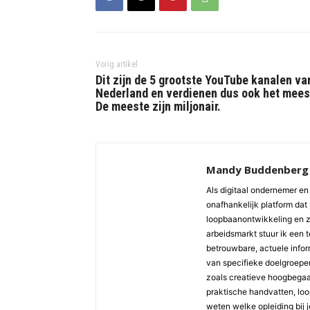
Vorig artikel
Dit zijn de 5 grootste YouTube kanalen va
Nederland en verdienen dus ook het mees
De meeste zijn miljonair.
Mandy Buddenberg
Als digitaal ondernemer en 
onafhankelijk platform dat 
loopbaanontwikkeling en z
arbeidsmarkt stuur ik een 
betrouwbare, actuele inform
van specifieke doelgroepen 
zoals creatieve hoogbegaaf
praktische handvatten, loopb
weten welke opleiding bij j