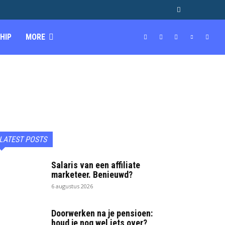
HIP
MORE
LATEST POSTS
Salaris van een affiliate
marketeer. Benieuwd?
6 augustus 2026
Doorwerken na je pensioen:
houd je nog wel iets over?