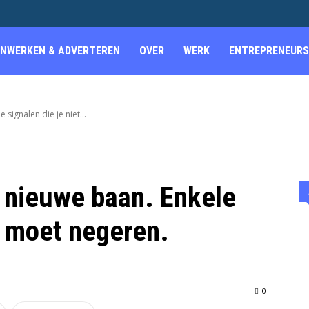
NWERKEN & ADVERTEREN
OVER
WERK
ENTREPRENEURS
 signalen die je niet...
n nieuwe baan. Enkele
et moet negeren.
0