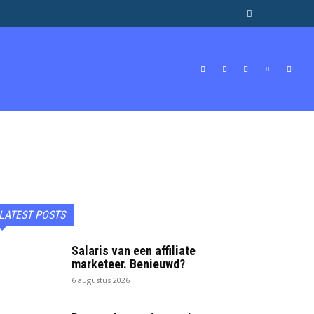
BEROEPEN & STUDIES
GELD
MORE
LATEST POSTS
Salaris van een affiliate
marketeer. Benieuwd?
6 augustus 2026