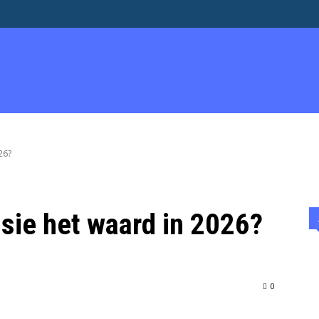
EN & ADVERTEREN
OVER
WERK
ENTREPRENEURSHIP
26?
nsie het waard in 2026?
0
WhatsApp