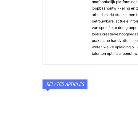
onafhankelijk platform dat 
loopbaanontwikkeling en z
arbeidsmarkt stuur ik een 
betrouwbare, actuele inform
van specifieke doelgroepen 
zoals creatieve hoogbegaaf
praktische handvatten, loopb
weten welke opleiding bij j
talenten optimaal benut: w
RELATED ARTICLES