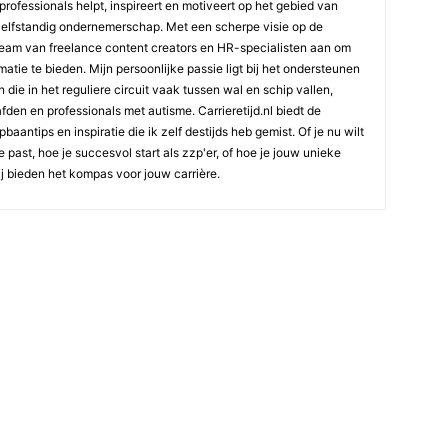
professionals helpt, inspireert en motiveert op het gebied van
elfstandig ondernemerschap. Met een scherpe visie op de
team van freelance content creators en HR-specialisten aan om
atie te bieden. Mijn persoonlijke passie ligt bij het ondersteunen
die in het reguliere circuit vaak tussen wal en schip vallen,
den en professionals met autisme. Carrieretijd.nl biedt de
aantips en inspiratie die ik zelf destijds heb gemist. Of je nu wilt
e past, hoe je succesvol start als zzp'er, of hoe je jouw unieke
ij bieden het kompas voor jouw carrière.