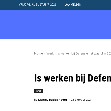
VRIJDAG, AUGUSTUS 7, 2026
AANMELDEN
HOME
SAMENWERK
Home
Werk
Is werken bij Defensie het waard in 20
Is werken bij Defe
Werk
-
By
Mandy Buddenberg
23 oktober 2024
Facebook
X
Pinterest