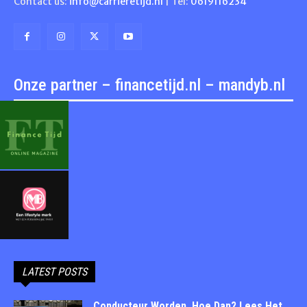
Contact us:
info@carrieretijd.nl
| Tel:
0619116234
Onze partner – financetijd.nl – mandyb.nl
LATEST POSTS
Conducteur Worden. Hoe Dan? Lees Het