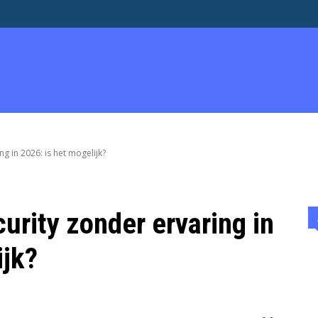
EN & ADVERTEREN
OVER
WERK
ENTREPRENEURSHIP
g in 2026: is het mogelijk?
urity zonder ervaring in
ijk?