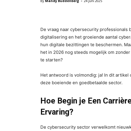
-
By
Mandy Buddenberg
24 juni 2025
Facebook
X
Pinterest
De vraag naar cybersecurity professionals 
digitalisering en het groeiende aantal cyb
hun digitale bezittingen te beschermen. Maa
het in 2026 nog steeds mogelijk om zonder 
te starten?
Het antwoord is volmondig: ja! In dit artike
deze boeiende en goedbetaalde sector.
Hoe Begin je Een Carrièr
Ervaring?
De cybersecurity sector verwelkomt nieuw