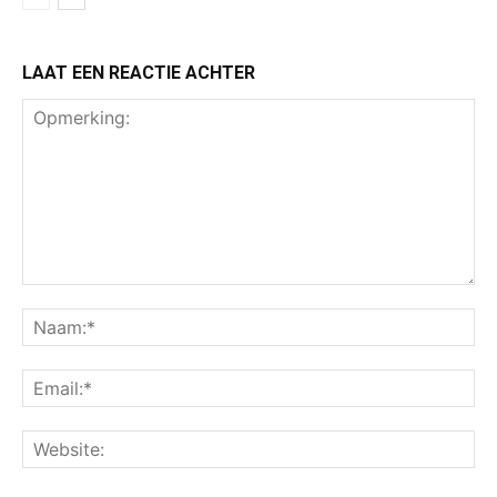
LAAT EEN REACTIE ACHTER
Opmerking:
Na
Ema
Web