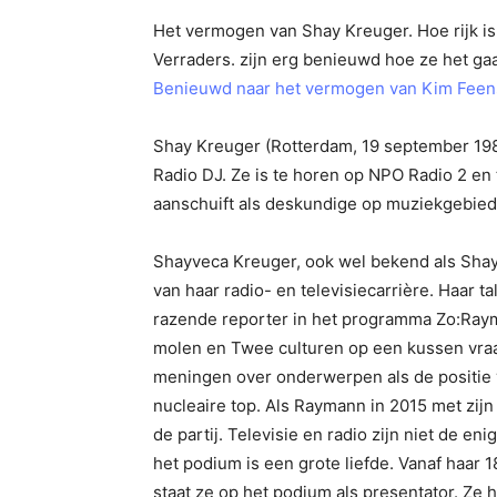
Het vermogen van Shay Kreuger. Hoe rijk is 
Verraders. zijn erg benieuwd hoe ze het ga
Benieuwd naar het vermogen van Kim Feens
Shay Kreuger (Rotterdam, 19 september 1981
Radio DJ. Ze is te horen op NPO Radio 2 en
aanschuift als deskundige op muziekgebied
Shayveca Kreuger, ook wel bekend als Shay,
van haar radio- en televisiecarrière. Haar t
razende reporter in het programma Zo:Raym
molen en Twee culturen op een kussen vraa
meningen over onderwerpen als de positie 
nucleaire top. Als Raymann in 2015 met zi
de partij. Televisie en radio zijn niet de en
het podium is een grote liefde. Vanaf haar 
staat ze op het podium als presentator. Ze 