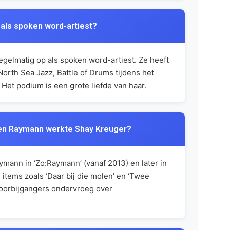
 als spoken word-artiest?
egelmatig op als spoken word-artiest. Ze heeft
North Sea Jazz, Battle of Drums tijdens het
Het podium is een grote liefde van haar.
en Raymann werkte Shay Kreuger?
mann in ‘Zo:Raymann’ (vanaf 2013) en later in
items zoals ‘Daar bij die molen’ en ‘Twee
voorbijgangers ondervroeg over