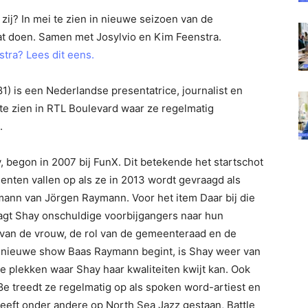
zij? In mei te zien in nieuwe seizoen van de
at doen. Samen met Josylvio en Kim Feenstra.
tra? Lees dit eens.
) is een Nederlandse presentatrice, journalist en
 te zien in RTL Boulevard waar ze regelmatig
.
 begon in 2007 bij FunX. Dit betekende het startschot
alenten vallen op als ze in 2013 wordt gevraagd als
ann van Jörgen Raymann. Voor het item Daar bij die
gt Shay onschuldige voorbijgangers naar hun
van de vrouw, de rol van de gemeenteraad en de
jn nieuwe show Baas Raymann begint, is Shay weer van
ige plekken waar Shay haar kwaliteiten kwijt kan. Ook
18e treedt ze regelmatig op als spoken word-artiest en
heeft onder andere op North Sea Jazz gestaan, Battle