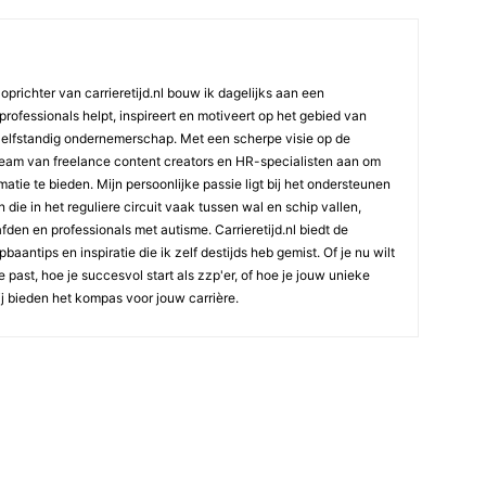
oprichter van carrieretijd.nl bouw ik dagelijks aan een
professionals helpt, inspireert en motiveert op het gebied van
elfstandig ondernemerschap. Met een scherpe visie op de
team van freelance content creators en HR-specialisten aan om
atie te bieden. Mijn persoonlijke passie ligt bij het ondersteunen
die in het reguliere circuit vaak tussen wal en schip vallen,
den en professionals met autisme. Carrieretijd.nl biedt de
aantips en inspiratie die ik zelf destijds heb gemist. Of je nu wilt
e past, hoe je succesvol start als zzp'er, of hoe je jouw unieke
ij bieden het kompas voor jouw carrière.