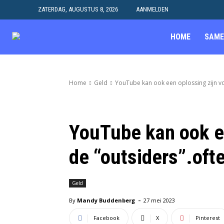
ZATERDAG, AUGUSTUS 8, 2026
AANMELDEN
HOME
SAME
Home
Geld
YouTube kan ook een oplossing zijn vo
YouTube kan ook ee
de “outsiders”.oft
Geld
-
By
Mandy Buddenberg
27 mei 2023
Facebook
X
Pinterest