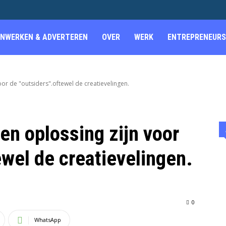
NWERKEN & ADVERTEREN
OVER
WERK
ENTREPRENEURS
or de "outsiders".oftewel de creatievelingen.
n oplossing zijn voor
ewel de creatievelingen.
0
WhatsApp