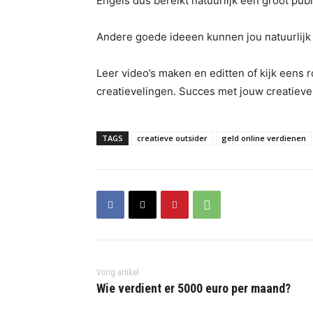
Engels dus bereikt natuurlijk een groot publ
Andere goede ideeen kunnen jou natuurlij
Leer video’s maken en editten of kijk eens r
creatievelingen. Succes met jouw creatieve
TAGS
creatieve outsider
geld online verdienen
Vorig artikel
Wie verdient er 5000 euro per maand?