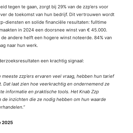
id tegen te gaan, zorgt bij 29% van de zzp’ers voor
 over de toekomst van hun bedrijf. Dit vertrouwen wordt
diensten en solide financiële resultaten: fulltime
 maakten in 2024 een doorsnee winst van € 45.000.
n de andere helft een hogere winst noteerde. 84% van
aag naar hun werk.
derzoeksresultaten een krachtig signaal:
De meeste zzp’ers ervaren veel vraag, hebben hun tarief
t. Dat laat zien hoe veerkrachtig en ondernemend ze
te informatie en praktische tools. Het Knab Zzp
n de inzichten die ze nodig hebben om hun waarde
erhandelen.”
e 2025