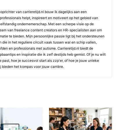
oprichter van carrieretijd.nl bouw ik dagelijks aan een
professionals helpt, inspireert en motiveert op het gebied van
elfstandig ondernemerschap. Met een scherpe visie op de
team van freelance content creators en HR-specialisten aan om
atie te bieden. Mijn persoonlijke passie ligt bij het ondersteunen
die in het reguliere circuit vaak tussen wal en schip vallen,
den en professionals met autisme. Carrieretijd.nl biedt de
aantips en inspiratie die ik zelf destijds heb gemist. Of je nu wilt
e past, hoe je succesvol start als zzp'er, of hoe je jouw unieke
ij bieden het kompas voor jouw carrière.