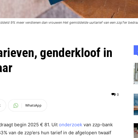
iddeld 9% meer verdienen dan vrouwen Het gemiddelde uurtarief van een zzp?er bedra
arieven, genderkloof in
aar
0
t
WhatsApp
draagt begin 2025 € 81. Uit
onderzoek
van zzp-bank
63% van de zzp’ers hun tarief in de afgelopen twaalf