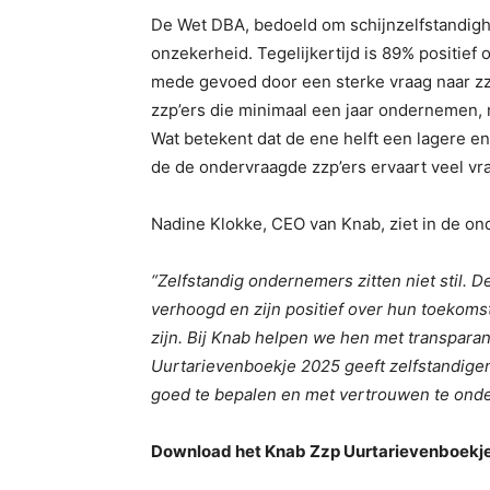
De Wet DBA, bedoeld om schijnzelfstandighe
onzekerheid. Tegelijkertijd is 89% positief
mede gevoed door een sterke vraag naar zzp-
zzp’ers die minimaal een jaar ondernemen,
Wat betekent dat de ene helft een lagere e
de de ondervraagde zzp’ers ervaart veel vr
Nadine Klokke, CEO van Knab, ziet in de on
“Zelfstandig ondernemers zitten niet stil. 
verhoogd en zijn positief over hun toekoms
zijn. Bij Knab helpen we hen met transparan
Uurtarievenboekje 2025 geeft zelfstandige
goed te bepalen en met vertrouwen te ond
Download het Knab Zzp Uurtarievenboekj