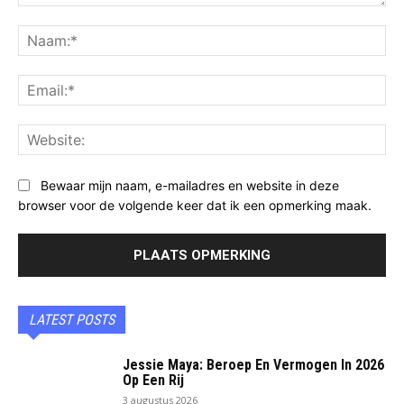
Opmerking:
Na
Ema
Web
Bewaar mijn naam, e-mailadres en website in deze
browser voor de volgende keer dat ik een opmerking maak.
LATEST POSTS
Jessie Maya: Beroep En Vermogen In 2026
Op Een Rij
3 augustus 2026