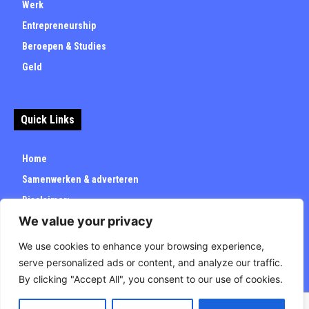
Werk
Entrepreneurship
Beroepen & Studies
Geld
Quick Links
Home
Samenwerken & adverteren
Disclaimer:
We value your privacy
Over
Privacybeleid
We use cookies to enhance your browsing experience,
serve personalized ads or content, and analyze our traffic.
By clicking "Accept All", you consent to our use of cookies.