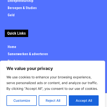
Entrepreneurship
Beroepen & Studies
Geld
Quick Links
Home
Samenwerken & adverteren
Disclaimer:
We value your privacy
Over
Privacybeleid
We use cookies to enhance your browsing experience,
serve personalized ads or content, and analyze our traffic.
By clicking "Accept All", you consent to our use of cookies.
Customize
Reject All
Accept All
© Carrieretijd.nl - All rights reserved.