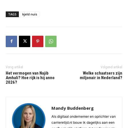
TAGS
kjeld nuis
Vorig artikel
Volgend artikel
Het vermogen van Najib
Welke schaatsers zijn
Amhali? Hoe rijk is hij anno
miljonair in Nederland?
2026?
Mandy Buddenberg
Als digitaal ondernemer en oprichter van
carrieretijd.nl bouw ik dagelijks aan een