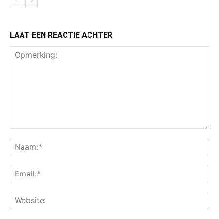
LAAT EEN REACTIE ACHTER
Opmerking:
Na
Ema
Web