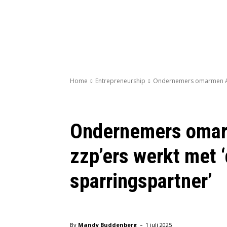
Home
Entrepreneurship
Ondernemers omarmen AI: 
Ondernemers omar
zzp’ers werkt met ‘
sparringspartner’
Entrepreneurship
-
By
Mandy Buddenberg
1 juli 2025