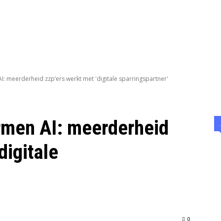
HOME
SAMENWERKEN & ADVERTEREN
OVER
WERK
meerderheid zzp’ers werkt met 'digitale sparringspartner'
men AI: meerderheid
digitale
0