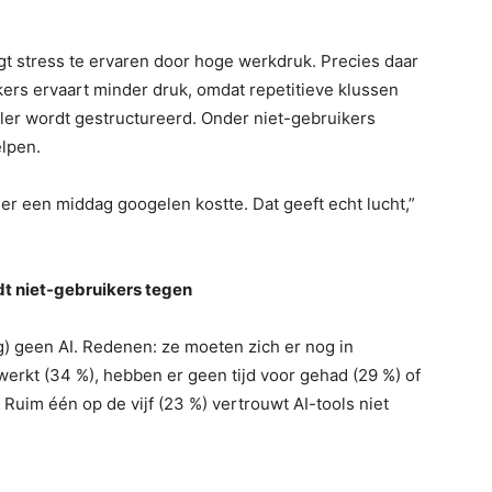
gt stress te ervaren door hoge werkdruk. Precies daar
kers ervaart minder druk, omdat repetitieve klussen
ler wordt gestructureerd. Onder niet-gebruikers
elpen.
er een middag googelen kostte. Dat geeft echt lucht,”
dt niet-gebruikers tegen
g) geen AI. Redenen: ze moeten zich er nog in
werkt (34 %), hebben er geen tijd voor gehad (29 %) of
 Ruim één op de vijf (23 %) vertrouwt AI-tools niet