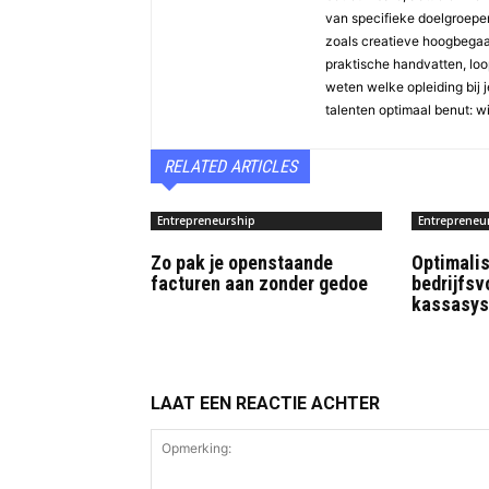
van specifieke doelgroepen 
zoals creatieve hoogbegaaf
praktische handvatten, loopb
weten welke opleiding bij j
talenten optimaal benut: w
RELATED ARTICLES
Entrepreneurship
Entrepreneu
Zo pak je openstaande
Optimalis
facturen aan zonder gedoe
bedrijfsv
kassasys
LAAT EEN REACTIE ACHTER