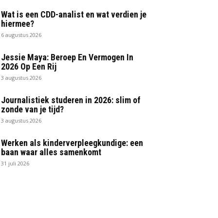
Wat is een CDD-analist en wat verdien je
hiermee?
6 augustus 2026
Jessie Maya: Beroep En Vermogen In
2026 Op Een Rij
3 augustus 2026
Journalistiek studeren in 2026: slim of
zonde van je tijd?
3 augustus 2026
Werken als kinderverpleegkundige: een
baan waar alles samenkomt
31 juli 2026