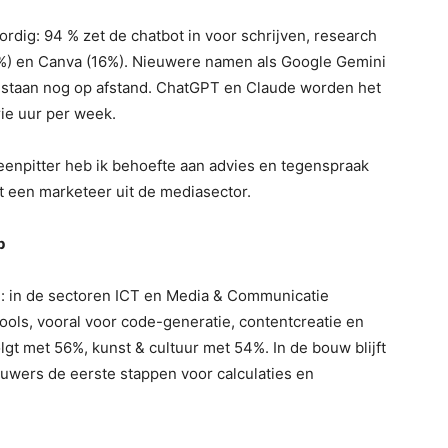
dig: 94 % zet de chatbot in voor schrijven, research
8%) en Canva (16%). Nieuwere namen als Google Gemini
r staan nog op afstand. ChatGPT en Claude worden het
rie uur per week.
 eenpitter heb ik behoefte aan advies en tegenspraak
t een marketeer uit de mediasector.
p
n: in de sectoren ICT en Media & Communicatie
ools, vooral voor code-generatie, contentcreatie en
lgt met 56%, kunst & cultuur met 54%. In de bouw blijft
ouwers de eerste stappen voor calculaties en