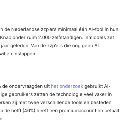
WhatsApp
n de Nederlandse zzp’ers minimaal één AI-tool in hun
 Knab onder ruim 2.000 zelfstandigen. Inmiddels zet
 jaar geleden. Van de zzp’ers die nog geen AI
willen instappen.
an de ondervraagden uit
het onderzoek
gebruikt AI-
idige gebruikers zetten de technologie veel vaker in
ken zij met twee verschillende tools en besteden
na de helft (46%) heeft een premiumaccount en betaalt
d.