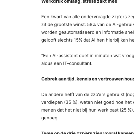
Werkdruk omlaag, stress zakt mee
Een kwart van alle ondervraagde zzp’ers ze
zit de grootste winst: 58% van de AI-gebrui
worden geautomatiseerd en informatie snel
gelooft slechts 15% dat AI hen hierbij kan h
“Een AI-assistent doet in minuten wat vroeg
aldus een IT-consultant.
Gebrek aan tijd, kennis en vertrouwen hou
De andere helft van de zzp’ers gebruikt (no
verdiepen (35 %), weten niet goed hoe het 
menen dat het niet bij hun werk past (25 %).
genoeg.
Twee op de drie zzp’ers zien vooral kansen