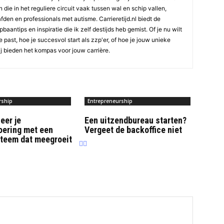
die in het reguliere circuit vaak tussen wal en schip vallen,
den en professionals met autisme. Carrieretijd.nl biedt de
aantips en inspiratie die ik zelf destijds heb gemist. Of je nu wilt
e past, hoe je succesvol start als zzp'er, of hoe je jouw unieke
ij bieden het kompas voor jouw carrière.
rship
Entrepreneurship
eer je
Een uitzendbureau starten?
oering met een
Vergeet de backoffice niet
teem dat meegroeit