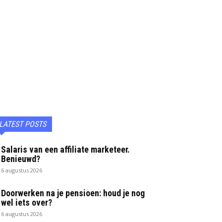
ENTREPRENEURSHIP
BEROEPEN & STUDIES
GELD
M
LATEST POSTS
Salaris van een affiliate marketeer.
Benieuwd?
6 augustus 2026
Doorwerken na je pensioen: houd je nog
wel iets over?
6 augustus 2026