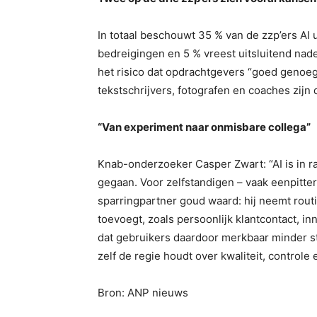
In totaal beschouwt 35 % van de zzp’ers AI u
bedreigingen en 5 % vreest uitsluitend nad
het risico dat opdrachtgevers “goed genoeg
tekstschrijvers, fotografen en coaches zijn d
“Van experiment naar onmisbare collega”
Knab-onderzoeker Casper Zwart: “AI is in 
gegaan. Voor zelfstandigen – vaak eenpitter e
sparringpartner goud waard: hij neemt routi
toevoegt, zoals persoonlijk klantcontact, i
dat gebruikers daardoor merkbaar minder str
zelf de regie houdt over kwaliteit, controle 
Bron: ANP nieuws