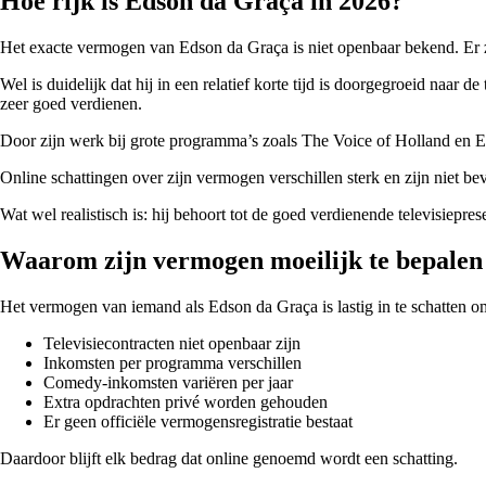
Hoe rijk is Edson da Graça in 2026?
Het exacte vermogen van Edson da Graça is niet openbaar bekend. Er zijn 
Wel is duidelijk dat hij in een relatief korte tijd is doorgegroeid naar
zeer goed verdienen.
Door zijn werk bij grote programma’s zoals The Voice of Holland en 
Online schattingen over zijn vermogen verschillen sterk en zijn niet b
Wat wel realistisch is: hij behoort tot de goed verdienende televisiepr
Waarom zijn vermogen moeilijk te bepalen 
Het vermogen van iemand als Edson da Graça is lastig in te schatten o
Televisiecontracten niet openbaar zijn
Inkomsten per programma verschillen
Comedy-inkomsten variëren per jaar
Extra opdrachten privé worden gehouden
Er geen officiële vermogensregistratie bestaat
Daardoor blijft elk bedrag dat online genoemd wordt een schatting.