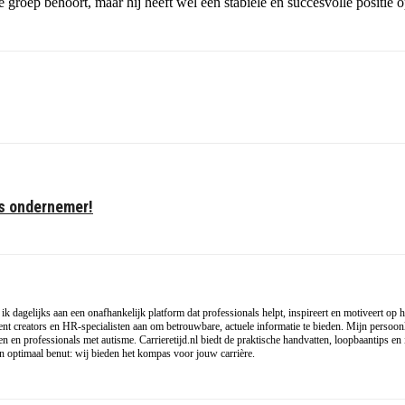
e groep behoort, maar hij heeft wel een stabiele en succesvolle posit
ls ondernemer!
w ik dagelijks aan een onafhankelijk platform dat professionals helpt, inspireert en motiveert 
nt creators en HR-specialisten aan om betrouwbare, actuele informatie te bieden. Mijn persoonlij
 en professionals met autisme. Carrieretijd.nl biedt de praktische handvatten, loopbaantips en in
ten optimaal benut: wij bieden het kompas voor jouw carrière.