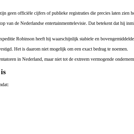
geen officiële cijfers of publieke registraties die precies laten zien ho
 de top van de Nederlandse entertainmenttelevisie. Dat betekent dat hij i
Expeditie Robinson heeft hij waarschijnlijk stabiele en bovengemidde
evestigd. Het is daarom niet mogelijk om een exact bedrag te noemen.
esentatoren in Nederland, maar niet tot de extreem vermogende ondernemer
is
mdat: