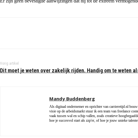
Er zijn geen bevestigde aanwijzingen dat hij tot de extreem vermogend
Vorig artikel
Dit moet je weten over zakelijk rijden. Handig om te weten a
Mandy Buddenberg
Als digitaal ondernemer en oprichter van carrieretijd.nl bou
visie op de arbeidsmarkt stuur ik een team van freelance conte
vaak tussen wal en schip vallen, zoals creatieve hoogbegaafden
hoe je succesvol start als zzp'er, of hoe je jouw unieke talen