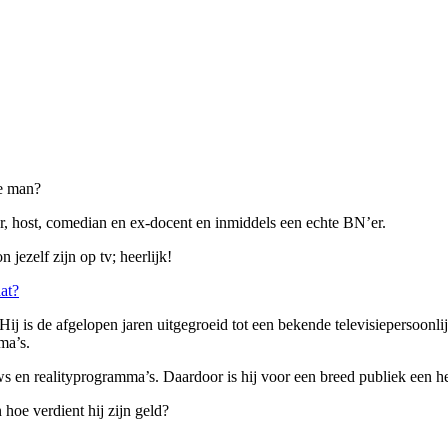
ke man?
ator, host, comedian en ex-docent en inmiddels een echte BN’er.
jezelf zijn op tv; heerlijk!
at?
ij is de afgelopen jaren uitgegroeid tot een bekende televisiepersoonlij
ma’s.
ows en realityprogramma’s. Daardoor is hij voor een breed publiek een 
hoe verdient hij zijn geld?