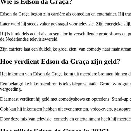
Wie is Edson da Graça?
Edson da Graça begon zijn carrière als comedian en entertainer. Hij tr
Later werd hij steeds vaker gevraagd voor televisie. Zijn energieke sti
Hij is inmiddels actief als presentator in verschillende grote shows e
de Nederlandse televisiewereld.
Zijn carrière laat een duidelijke groei zien: van comedy naar mainstream
Hoe verdient Edson da Graça zijn geld?
Het inkomen van Edson da Graça komt uit meerdere bronnen binnen de 
Een belangrijke inkomstenbron is televisiepresentatie. Grote tv-progr
vergoeding.
Daarnaast verdient hij geld met comedyshows en optredens. Stand-up co
Ook kan hij inkomsten hebben uit evenementen, voice-overs, gastopt
Door deze mix van televisie, comedy en entertainment heeft hij meer