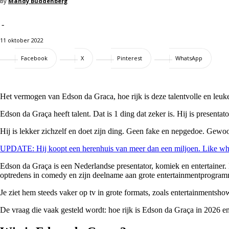
By
Mandy Buddenberg
-
11 oktober 2022
Facebook
X
Pinterest
WhatsApp
Het vermogen van Edson da Graca, hoe rijk is deze talentvolle en leu
Edson da Graça heeft talent. Dat is 1 ding dat zeker is. Hij is present
Hij is lekker zichzelf en doet zijn ding. Geen fake en nepgedoe. Gewoon 
UPDATE: Hij koopt een herenhuis van meer dan een miljoen. Like wh
Edson da Graça is een Nederlandse presentator, komiek en entertainer. H
optredens in comedy en zijn deelname aan grote entertainmentprogram
Je ziet hem steeds vaker op tv in grote formats, zoals entertainmentsh
De vraag die vaak gesteld wordt: hoe rijk is Edson da Graça in 2026 en 