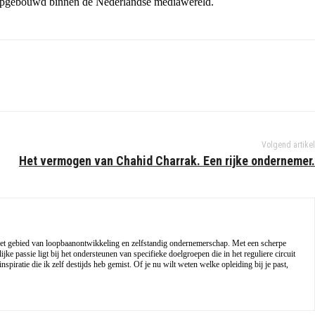
ie opgebouwd binnen de Nederlandse mediawereld.
Volgend artikel
Het vermogen van Chahid Charrak. Een rijke ondernemer.
op het gebied van loopbaanontwikkeling en zelfstandig ondernemerschap. Met een scherpe
ke passie ligt bij het ondersteunen van specifieke doelgroepen die in het reguliere circuit
spiratie die ik zelf destijds heb gemist. Of je nu wilt weten welke opleiding bij je past,