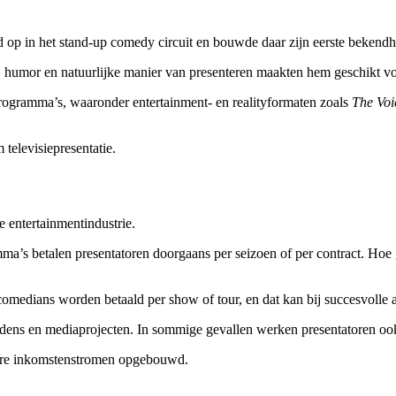
ad op in het stand-up comedy circuit en bouwde daar zijn eerste bekendh
jl, humor en natuurlijke manier van presenteren maakten hem geschikt vo
n programma’s, waaronder entertainment- en realityformaten zoals
The Voi
 televisiepresentatie.
entertainmentindustrie.
amma’s betalen presentatoren doorgaans per seizoen of per contract. Ho
medians worden betaald per show of tour, en dat kan bij succesvolle ar
redens en mediaprojecten. In sommige gevallen werken presentatoren 
dere inkomstenstromen opgebouwd.